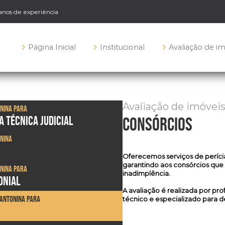
 anos de experiência
Página Inicial
Institucional
Avaliação de i
Avaliação de imóvei
onina para
A TÉCNICA JUDICIAL
consórcios
onina
Oferecemos serviços de
períci
garantindo aos consórcios que
onina para
inadimplência.
ONIAL
A avaliação é realizada por pr
 Antonina para
técnico e especializado para de