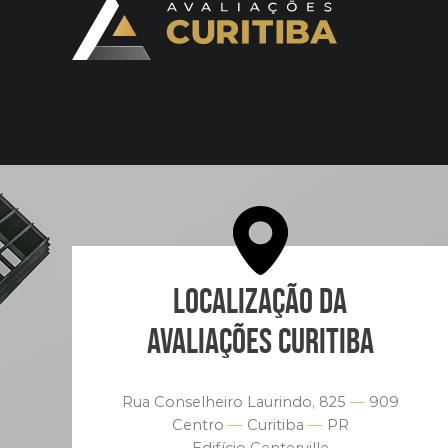
LOCALIZAÇÃO DA
AVALIAÇÕES CURITIBA
Rua Conselheiro Laurindo, 825
—
909
Centro
—
Curitiba
—
PR