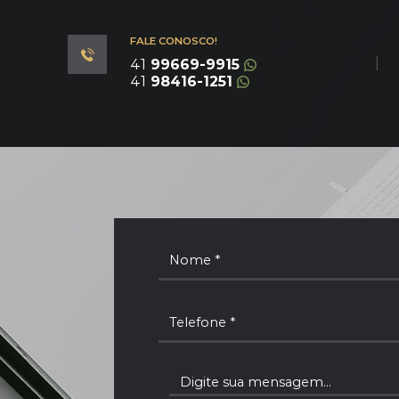
FALE CONOSCO!
|
41
99669-9915
41
98416-1251