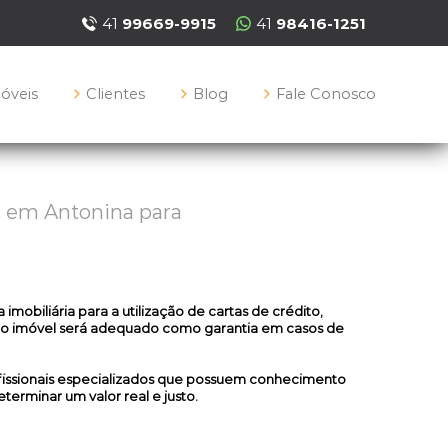
41
99669-9915
41
98416-1251
móveis
Clientes
Blog
Fale Conosco
s em Antonina para
a imobiliária
para a utilização de cartas de crédito,
 o imóvel será adequado como garantia em casos de
ofissionais especializados que possuem conhecimento
terminar um valor real e justo.