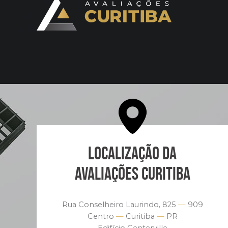
LOCALIZAÇÃO DA
AVALIAÇÕES CURITIBA
Rua Conselheiro Laurindo, 825
—
909
Centro
—
Curitiba
—
PR