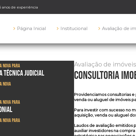
35 anos de experiência
Página Inicial
Institucional
Avaliação de i
Avaliação de imóvei
sa Nova para
A TÉCNICA JUDICIAL
consultoria imob
sa Nova
Providenciamos
consultorias e 
venda ou aluguel de imóveis pa
sa Nova para
ONIAL
Para investir com sucesso no m
aquisição, venda ou aluguel dos
sa Nova para
Laudos de avaliação emitidos po
auxiliar investidores na comp
estratégica nas negociações e