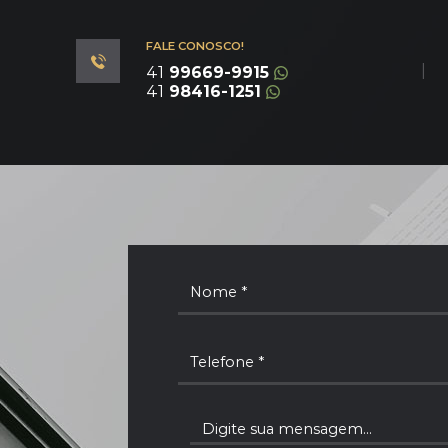
FALE CONOSCO!
|
41
99669-9915
41
98416-1251