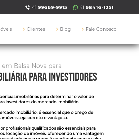
41
99669-9915
41
98416-1251
móveis
Clientes
Blog
Fale Conosco
s em Balsa Nova para
iliária para investidores
perícias imobiliárias
para determinar o valor de
ra investidores do mercado imobiliário.
ercado imobiliário, é essencial que o preço de
 imóveis seja correto e vantajoso.
r profissionais qualificados são essenciais para
ra ou locação de imóveis, oferecendo uma vantagem
 garantindo que o preço é condizente com o valor