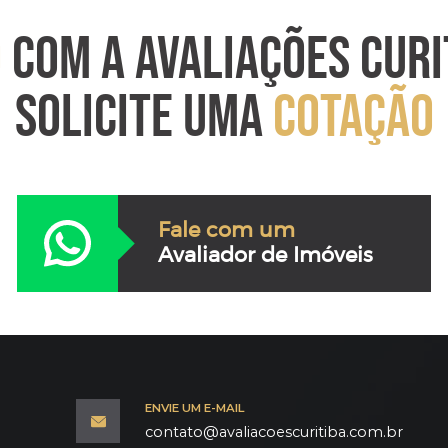
O
COM A AVALIAÇÕES CURI
SOLICITE UMA
COTAÇÃO
Fale com um
Avaliador de Imóveis
ENVIE UM E-MAIL
contato@avaliacoescuritiba.com.br