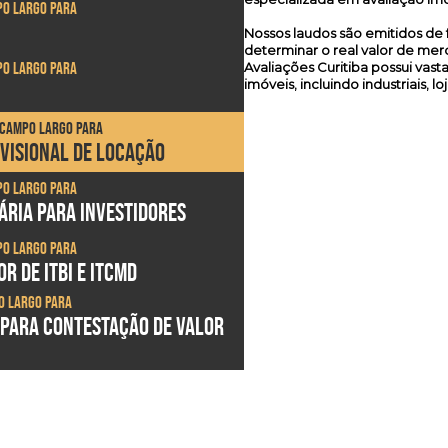
po Largo para
Nossos laudos são emitidos 
determinar o real valor de me
po Largo para
Avaliações Curitiba possui vast
imóveis, incluindo industriais, 
m Campo Largo para
EVISIONAL DE LOCAÇÃO
po Largo para
ÁRIA PARA INVESTIDORES
po Largo para
R DE ITBI E ITCMD
o Largo para
 PARA CONTESTAÇÃO DE VALOR