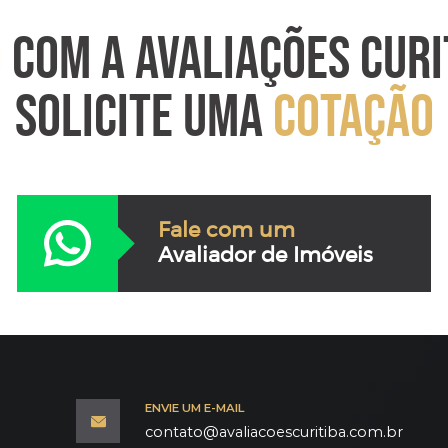
O
COM A AVALIAÇÕES CURI
SOLICITE UMA
COTAÇÃO
Fale com um
Avaliador de Imóveis
ENVIE UM E-MAIL
contato@avaliacoescuritiba.com.br