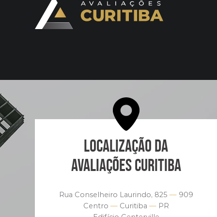
LOCALIZAÇÃO DA
AVALIAÇÕES CURITIBA
Rua Conselheiro Laurindo, 825
—
909
Centro
—
Curitiba
—
PR