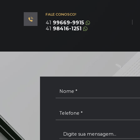
FALE CONOSCO!
|
41
99669-9915
41
98416-1251