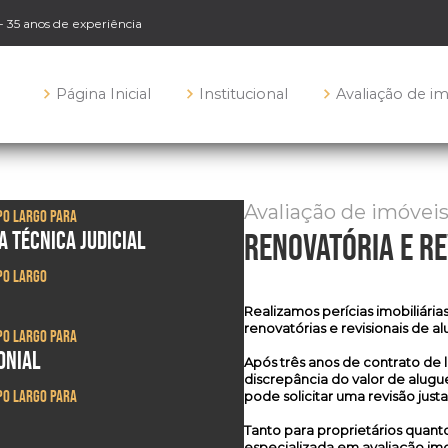
 - 35 anos de experiência
Página Inicial
Institucional
Avaliação de i
Avaliação de imóvei
po Largo para
A TÉCNICA JUDICIAL
renovatória e re
po Largo
Realizamos perícias imobiliári
renovatórias e revisionais de al
po Largo para
ONIAL
Após três anos de contrato de 
discrepância do valor de alug
po Largo para
pode solicitar uma revisão jus
Tanto para proprietários quant
especializada em
avaliação imob