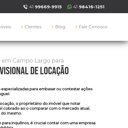
41
99669-9915
41
98416-1251
móveis
Clientes
Blog
Fale Conosco
s em Campo Largo para
visional de locação
as especializadas para embasar ou contestar ações
uguel.
locação, o proprietário do imóvel que notar
uel cobrado ao o comparar com o mercado atual,
ta do mesmo.
o para inquilinos, é crucial contar com uma empresa
iliária.