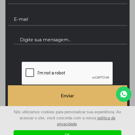
Enviar
Nós utilizamos cookies para personalizar sua experiência. Ao
acessar o site, você concorda com a nossa
política de
privacidade
.
© 2021 | Avaliações Curitiba - Avaliação de imóveis | Todos os Direitos Reservados
Desenvolvido com
by
Agência Sole
|