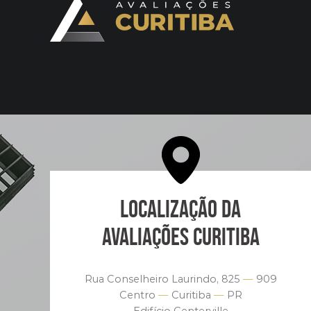
LOCALIZAÇÃO DA
AVALIAÇÕES CURITIBA
Rua Conselheiro Laurindo, 825
—
909
Centro
—
Curitiba
—
PR