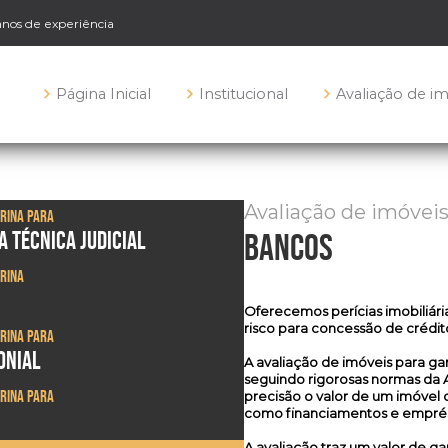
 anos de experiência
Página Inicial
Institucional
Avaliação de i
Avaliação de imóvei
drina para
A TÉCNICA JUDICIAL
bancos
drina
Oferecemos
perícias imobiliári
risco para concessão de crédito
drina para
ONIAL
A avaliação de imóveis para ga
seguindo rigorosas normas da 
drina para
precisão o valor de um imóvel
como financiamentos e emprés
A avaliação traz um valor de g