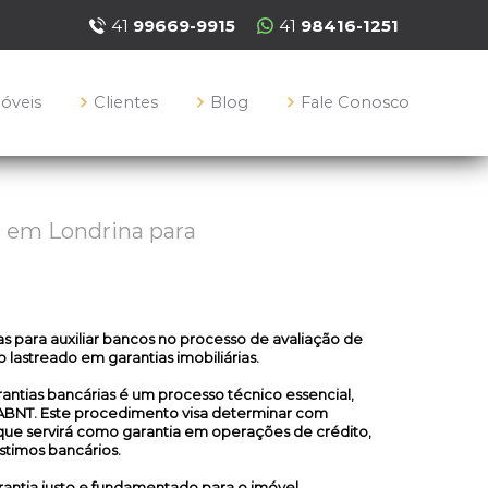
41
99669-9915
41
98416-1251
móveis
Clientes
Blog
Fale Conosco
s em Londrina para
as
para auxiliar bancos no processo de avaliação de
 lastreado em garantias imobiliárias.
rantias bancárias é um processo técnico essencial,
ABNT. Este procedimento visa determinar com
 que servirá como garantia em operações de crédito,
timos bancários.
arantia justo e fundamentado para o imóvel,