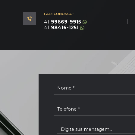
FALE CONOSCO!
|
41
99669-9915
41
98416-1251