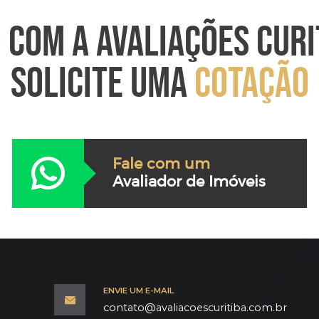
O
COM A AVALIAÇÕES CURI
SOLICITE UMA
COTAÇÃO
Fale com um
Avaliador de Imóveis
ENVIE UM E-MAIL
contato@avaliacoescuritiba.com.br