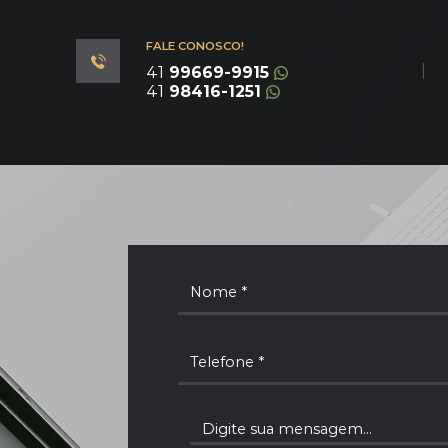
FALE CONOSCO!
|
41
99669-9915
41
98416-1251