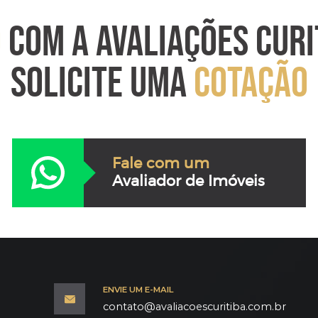
O
COM A AVALIAÇÕES CURI
SOLICITE UMA
COTAÇÃO
Fale com um
Avaliador de Imóveis
ENVIE UM E-MAIL
contato@avaliacoescuritiba.com.br