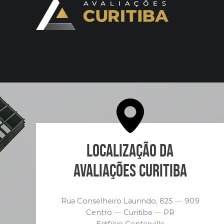
LOCALIZAÇÃO DA
AVALIAÇÕES CURITIBA
Rua Conselheiro Laurindo, 825
—
909
Centro
—
Curitiba
—
PR