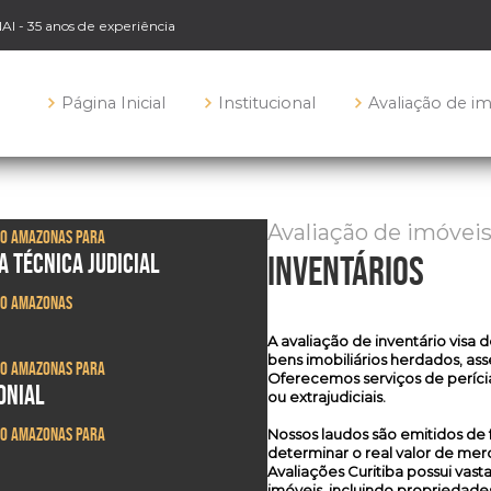
NAI - 35 anos de experiência
Página Inicial
Institucional
Avaliação de i
Avaliação de imóvei
to Amazonas para
A TÉCNICA JUDICIAL
inventários
to Amazonas
A
avaliação de inventário
visa 
bens imobiliários herdados, as
to Amazonas para
Oferecemos serviços de perícia 
ONIAL
ou extrajudiciais.
to Amazonas para
Nossos laudos são emitidos 
determinar o real valor de me
Avaliações Curitiba possui vast
imóveis, incluindo propriedades r