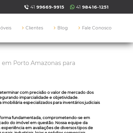
41
99669-9915
41
98416-1251
móveis
Clientes
Blog
Fale Conosco
s em Porto Amazonas para
determinar com precisão o valor de mercado dos
segurando imparcialidade e objetividade.
imobiliária especializados para inventários judiciais
de forma fundamentada, comprometendo-se em
rcado do imóvel em questão. Nossa equipe da
a experiência em avaliações de diversos tipos de
urais, industriais, lojas e prédios comerciais.