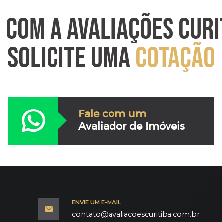
O
COM A AVALIAÇÕES CURI
SOLICITE UMA
COTAÇÃO
Fale com um
Avaliador de Imóveis
ENVIE UM E-MAIL
contato@avaliacoescuritiba.com.br