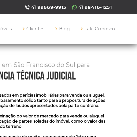
41
99669-9915
41
98416-1251
móveis
Clientes
Blog
Fale Conosco
 em São Francisco do Sul para
ncia técnica judicial
izados em
perícias imobiliárias
para venda ou aluguel,
basamento sólido tanto para a propositura de ações
tação de laudos apresentados pela parte contrária.
rminação do valor de mercado para venda ou aluguel
cação de partes isoladas do imóvel, como o valor das
 do terreno.
anhamento de peritos nomeados pelo Juízo para