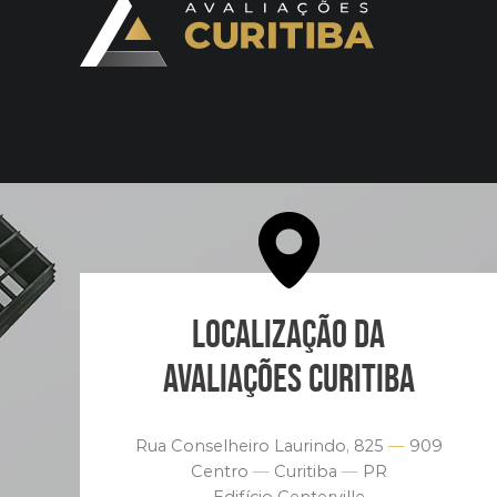
LOCALIZAÇÃO DA
AVALIAÇÕES CURITIBA
Rua Conselheiro Laurindo, 825
—
909
Centro
—
Curitiba
—
PR