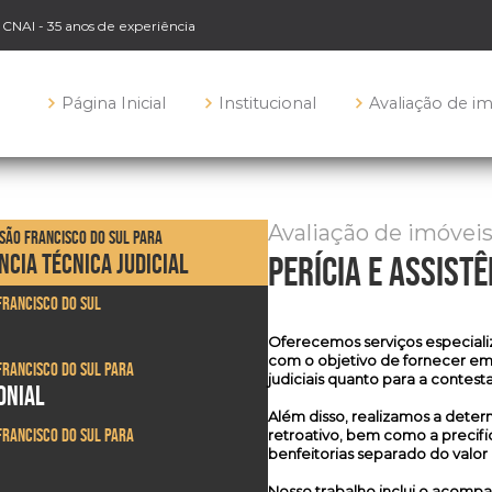
o CNAI - 35 anos de experiência
Página Inicial
Institucional
Avaliação de i
Avaliação de imóveis
 São Francisco do Sul para
ÊNCIA TÉCNICA JUDICIAL
perícia e assistê
Francisco do Sul
Oferecemos serviços especial
com o objetivo de fornecer em
Francisco do Sul para
judiciais quanto para a contes
ONIAL
Além disso, realizamos a dete
Francisco do Sul para
retroativo, bem como a precifi
benfeitorias separado do valor
Nosso trabalho inclui o acomp