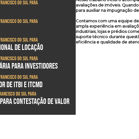
Francisco do Sul para
avaliações de imóveis. Quando
para auxiliar na impugnação de
Francisco do Sul para
Contamos com uma equipe de pr
ampla experiência em avaliaçõe
industriais, lojas e prédios co
suporte técnico durante questõ
Francisco do Sul para
eficiência e qualidade de aten
SIONAL DE LOCAÇÃO
Francisco do Sul para
ÁRIA PARA INVESTIDORES
Francisco do Sul para
R DE ITBI E ITCMD
Francisco do Sul para
 PARA CONTESTAÇÃO DE VALOR