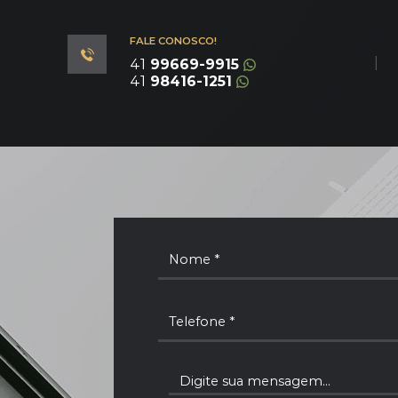
FALE CONOSCO!
|
41
99669-9915
41
98416-1251