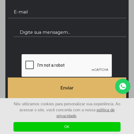
Enviar
Nós utilizamos cookies para personalizar sua experiência. Ao
acessar o site, você concorda com a nossa
política de
privacidade
.
© 2021 | Avaliações Curitiba - Avaliação de imóveis | Todos os Direitos Reservados
Desenvolvido com
by
OK
Agência Sole
|