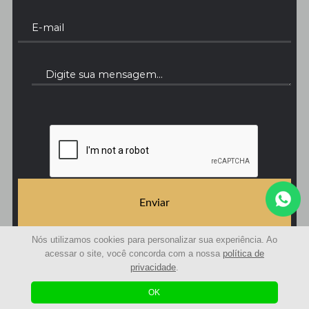
Enviar
Nós utilizamos cookies para personalizar sua experiência. Ao
acessar o site, você concorda com a nossa
política de
privacidade
.
© 2021 | Avaliações Curitiba - Avaliação de imóveis | Todos os Direitos Reservados
Desenvolvido com
by
OK
Agência Sole
|