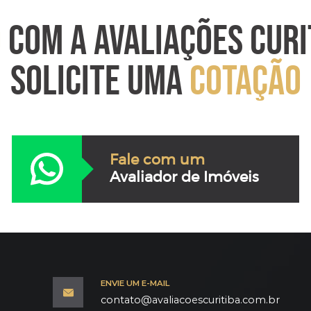
O
COM A AVALIAÇÕES CURI
SOLICITE UMA
COTAÇÃO
Fale com um
Avaliador de Imóveis
ENVIE UM E-MAIL
contato@avaliacoescuritiba.com.br