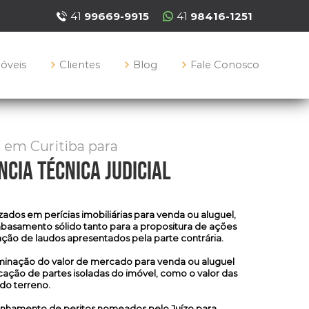
41
99669-9915
41
98416-1251
móveis
Clientes
Blog
Fale Conosco
 em Curitiba para
ncia técnica judicial
izados em
perícias imobiliárias
para venda ou aluguel,
basamento sólido tanto para a propositura de ações
tação de laudos apresentados pela parte contrária.
rminação do valor de mercado para venda ou aluguel
cação de partes isoladas do imóvel, como o valor das
 do terreno.
anhamento de peritos nomeados pelo Juízo para