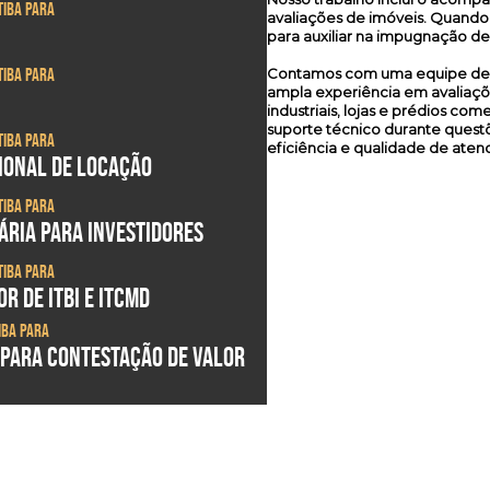
tiba para
avaliações de imóveis. Quando
para auxiliar na impugnação de
tiba para
Contamos com uma equipe de pr
ampla experiência em avaliaçõe
industriais, lojas e prédios co
suporte técnico durante questõ
tiba para
eficiência e qualidade de aten
SIONAL DE LOCAÇÃO
tiba para
ÁRIA PARA INVESTIDORES
tiba para
R DE ITBI E ITCMD
iba para
 PARA CONTESTAÇÃO DE VALOR