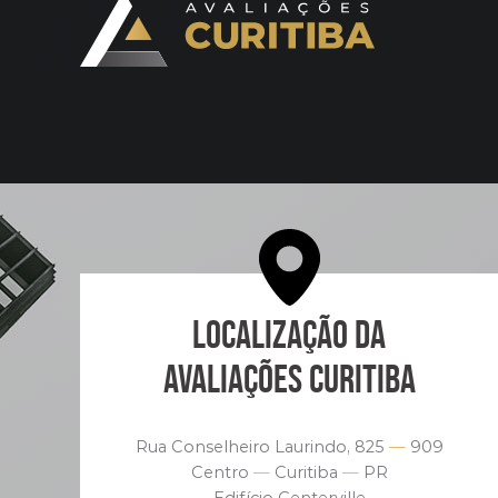
LOCALIZAÇÃO DA
AVALIAÇÕES CURITIBA
Rua Conselheiro Laurindo, 825
—
909
Centro
—
Curitiba
—
PR