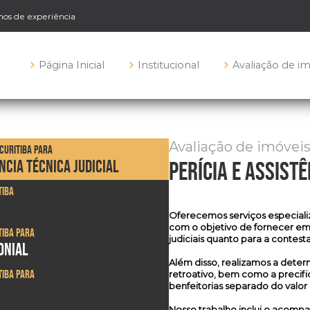
anos de experiência
Página Inicial
Institucional
Avaliação de i
Avaliação de imóveis
 Curitiba para
ÊNCIA TÉCNICA JUDICIAL
perícia e assistê
tiba
Oferecemos serviços especial
com o objetivo de fornecer em
tiba para
judiciais quanto para a contes
ONIAL
Além disso, realizamos a dete
tiba para
retroativo, bem como a precifi
benfeitorias separado do valor
Nosso trabalho inclui o acomp