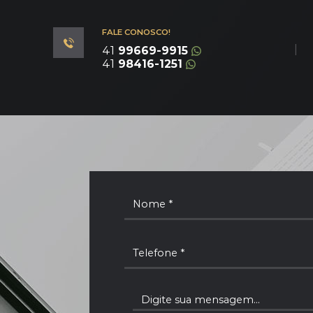
FALE CONOSCO!
|
41
99669-9915
41
98416-1251