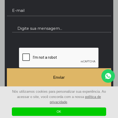
Enviar
Nós utilizamos cookies para personalizar sua experiência. Ao
acessar o site, você concorda com a nossa
política de
privacidade
.
© 2021 | Avaliações Curitiba - Avaliação de imóveis | Todos os Direitos Reservados
Desenvolvido com
by
OK
Agência Sole
|