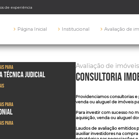
nos de experiência
Página Inicial
Institucional
Avaliação de i
Avaliação de imóvei
ais para
A TÉCNICA JUDICIAL
consultoria imob
ais
Providenciamos
consultorias e 
venda ou aluguel de imóveis pa
ais para
ONIAL
Para investir com sucesso no m
aquisição, venda ou aluguel dos
ais para
Laudos de avaliação emitidos po
auxiliar investidores na comp
estratégica nas negociações e