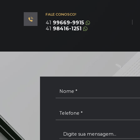
FALE CONOSCO!
|
41
99669-9915
41
98416-1251