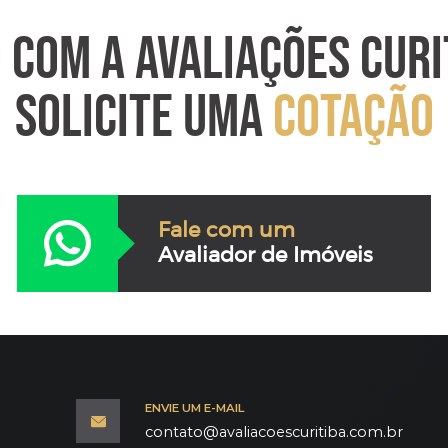
O
COM A AVALIAÇÕES CURI
SOLICITE UMA
COTAÇÃO
Fale com um
Avaliador de Imóveis
ENVIE UM E-MAIL
contato@avaliacoescuritiba.com.br