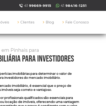
41
99669-9915
41
98416-1251
móveis
Clientes
Blog
Fale Conosco
s em Pinhais para
iliária para investidores
perícias imobiliárias
para determinar o valor de
ra investidores do mercado imobiliário.
ercado imobiliário, é essencial que o preço de
 imóveis seja correto e vantajoso.
r profissionais qualificados são essenciais para
ra ou locação de imóveis, oferecendo uma vantagem
 garantindo que o preço é condizente com o valor