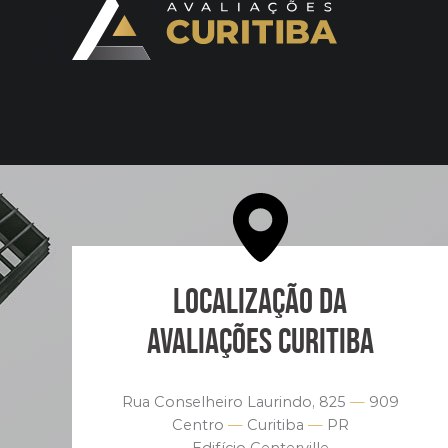
LOCALIZAÇÃO DA
AVALIAÇÕES CURITIBA
Rua Conselheiro Laurindo, 825
—
909
Centro
—
Curitiba
—
PR