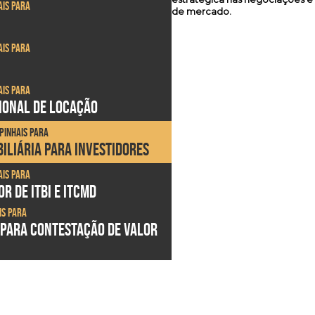
ais para
de mercado.
ais para
ais para
SIONAL DE LOCAÇÃO
Pinhais para
ILIÁRIA PARA INVESTIDORES
ais para
R DE ITBI E ITCMD
is para
 PARA CONTESTAÇÃO DE VALOR