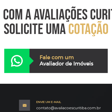
O
COM A AVALIAÇÕES CURI
SOLICITE UMA
COTAÇÃO
Fale com um
Avaliador de Imóveis
ENVIE UM E-MAIL
contato@avaliacoescuritiba.com.br