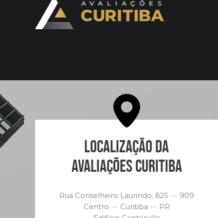
LOCALIZAÇÃO DA
AVALIAÇÕES CURITIBA
Rua Conselheiro Laurindo, 825
—
909
Centro
—
Curitiba
—
PR