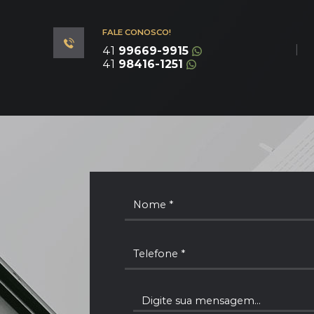
FALE CONOSCO!
|
41
99669-9915
41
98416-1251