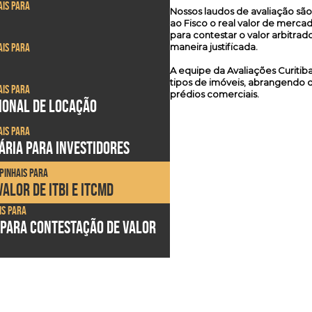
ais para
Nossos laudos de avaliação s
ao Fisco o real valor de merca
para contestar o valor arbitrad
ais para
maneira justificada.
A equipe da Avaliações Curitib
tipos de imóveis, abrangendo de
ais para
prédios comerciais.
SIONAL DE LOCAÇÃO
ais para
ÁRIA PARA INVESTIDORES
Pinhais para
ALOR DE ITBI E ITCMD
is para
 PARA CONTESTAÇÃO DE VALOR