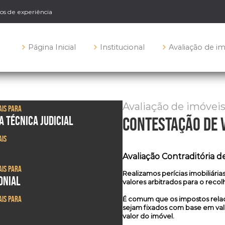
nos de experiência
Página Inicial
Institucional
Avaliação de i
Avaliação de imóvei
ais para
A TÉCNICA JUDICIAL
contestação de v
ais
Avaliação Contraditória de
ais para
Realizamos
perícias imobiliária
ONIAL
valores arbitrados para o reco
ais para
É comum que os impostos relac
sejam fixados com base em val
valor do imóvel.