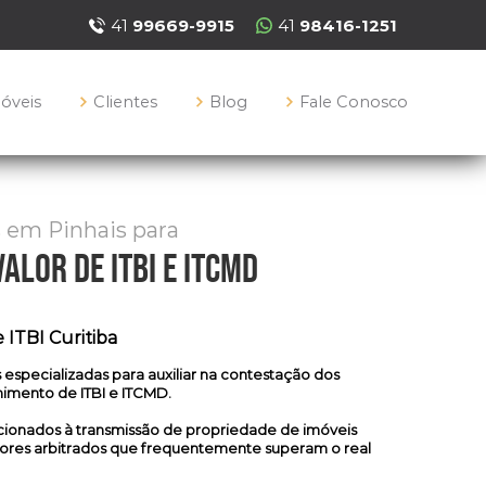
41
99669-9915
41
98416-1251
móveis
Clientes
Blog
Fale Conosco
s em Pinhais para
alor de itbi e itcmd
 ITBI Curitiba
s especializadas
para auxiliar na contestação dos
lhimento de ITBI e ITCMD.
ionados à transmissão de propriedade de imóveis
ores arbitrados que frequentemente superam o real