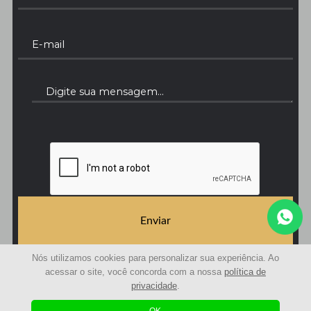
Enviar
Nós utilizamos cookies para personalizar sua experiência. Ao
acessar o site, você concorda com a nossa
política de
privacidade
.
© 2021 | Avaliações Curitiba - Avaliação de imóveis | Todos os Direitos Reservados
Desenvolvido com
by
Agência Sole
|