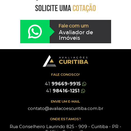
SOLICITE UMA
COTAÇÃO
Fale com um
Avaliador de
Imóveis
FALE CONOSCO!
41
99669-9915
41
98416-1251
ENVIE UM E-MAIL
contato@avaliacoescuritiba.com.br
ONDE ESTAMOS?
Rua Conselheiro Laurindo 825 - 909 - Curitiba - PR -