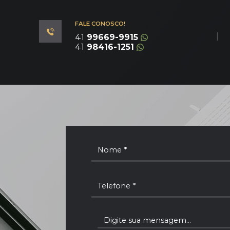
FALE CONOSCO!
|
41
99669-9915
41
98416-1251