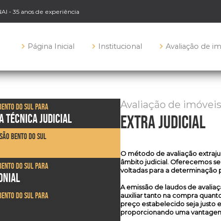
NAI - 35 anos de experiência
Página Inicial
Institucional
Avaliação de i
Avaliação de imóvei
Bento do Sul para
A TÉCNICA JUDICIAL
extra judicial
 São Bento do Sul
O método de
avaliação extraju
âmbito judicial. Oferecemos ser
Bento do Sul para
voltadas para a determinação p
ONIAL
A emissão de laudos de avaliaçã
Bento do Sul para
auxiliar tanto na compra quan
preço estabelecido seja justo
proporcionando uma vantagem s