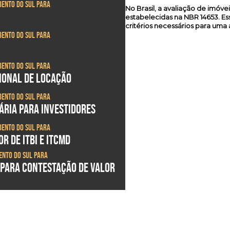
Bento do Sul para
No Brasil, a avaliação de imóv
estabelecidas na NBR 14653. E
critérios necessários para uma 
Bento do Sul para
Bento do Sul para
SIONAL DE LOCAÇÃO
Bento do Sul para
ÁRIA PARA INVESTIDORES
Bento do Sul para
R DE ITBI E ITCMD
ento do Sul para
 PARA CONTESTAÇÃO DE VALOR