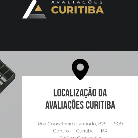
LOCALIZAÇÃO DA
AVALIAÇÕES CURITIBA
Rua Conselheiro Laurindo, 825
—
909
Centro
—
Curitiba
—
PR