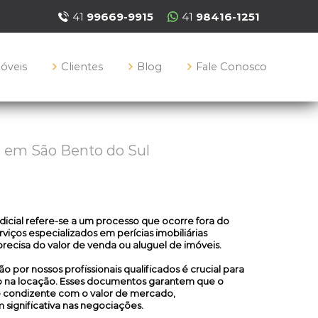
41
99669-9915
41
98416-1251
móveis
Clientes
Blog
Fale Conosco
s em São Bento do Sul
dicial
refere-se a um processo que ocorre fora do
viços especializados em perícias imobiliárias
recisa do valor de venda ou aluguel de imóveis.
o por nossos profissionais qualificados é crucial para
to na locação. Esses documentos garantem que o
 e condizente com o valor de mercado,
ignificativa nas negociações.