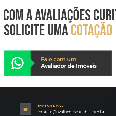
O
COM A AVALIAÇÕES CURI
SOLICITE UMA
COTAÇÃO
Fale com um
Avaliador de Imóveis
ENVIE UM E-MAIL
contato@avaliacoescuritiba.com.br