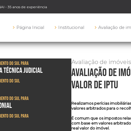
NAI - 35 anos de experiência
Página Inicial
Institucional
Avaliação de i
Avaliação de imóvei
Bento do Sul para
A TÉCNICA JUDICIAL
avaliação de im
Bento do Sul
valor de iptu
Bento do Sul para
Realizamos
perícias imobiliária
ONIAL
valores arbitrados para o reco
Bento do Sul para
É comum que os impostos relac
com base em valores arbitrado
real valor do imóvel.