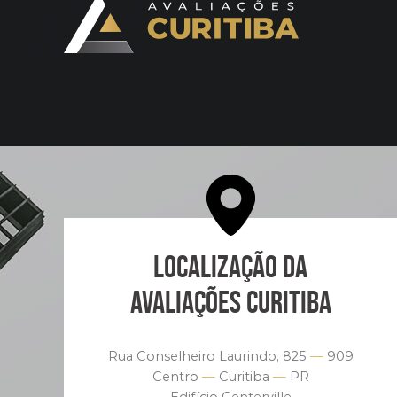
LOCALIZAÇÃO DA
AVALIAÇÕES CURITIBA
Rua Conselheiro Laurindo, 825
—
909
Centro
—
Curitiba
—
PR