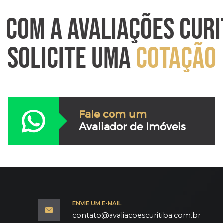
O
COM A AVALIAÇÕES CURI
SOLICITE UMA
COTAÇÃO
Fale com um
Avaliador de Imóveis
ENVIE UM E-MAIL
contato@avaliacoescuritiba.com.br