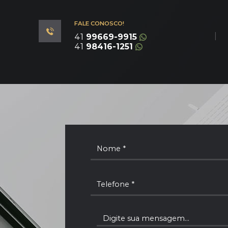
FALE CONOSCO!
|
41
99669-9915
41
98416-1251