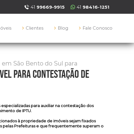
41
99669-9915
41
98416-1251
móveis
Clientes
Blog
Fale Conosco
s em São Bento do Sul para
óvel para contestação de
s especializadas
para auxiliar na contestação dos
lhimento de IPTU.
ionados à propriedade de imóveis sejam fixados
s pelas Prefeituras e que frequentemente superam o