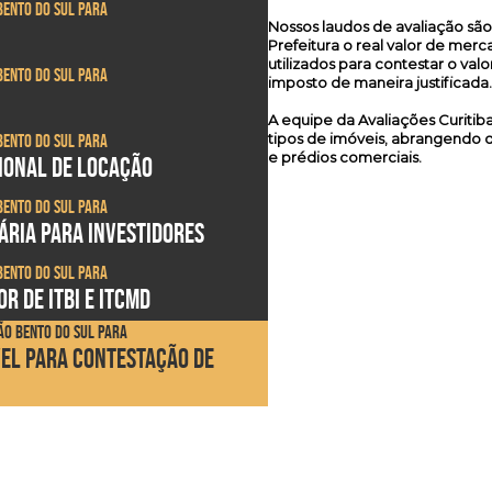
Bento do Sul para
Nossos laudos de avaliação s
Prefeitura o real valor de me
utilizados para contestar o valo
Bento do Sul para
imposto de maneira justificada.
A equipe da Avaliações Curitib
Bento do Sul para
tipos de imóveis, abrangendo de
e prédios comerciais.
SIONAL DE LOCAÇÃO
Bento do Sul para
ÁRIA PARA INVESTIDORES
Bento do Sul para
R DE ITBI E ITCMD
ão Bento do Sul para
VEL PARA CONTESTAÇÃO DE